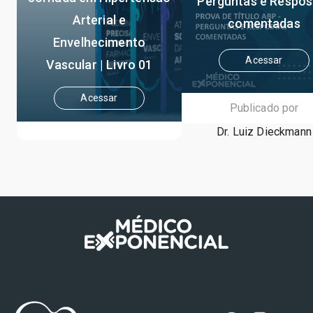
Perguntas e Respos
Arterial e
comentadas
Envelhecimento
Acessar
Vascular | Livro 01
Acessar
Publicado por
Dr. Luiz Dieckmann
Publicado por
Dr. Weimar Kunz Sebba Barroso