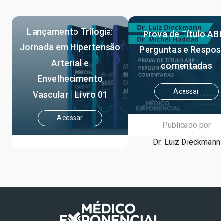
Lançamento Trilogia:
Prova de Título AB
Jornada em Hipertensão
Perguntas e Respos
Arterial e
comentadas
Envelhecimento
Acessar
Vascular | Livro 01
Acessar
Publicado por
Dr. Luiz Dieckmann
Publicado por
Dr. Weimar Kunz Sebba Barroso