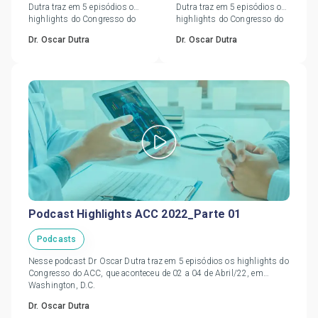
Dutra traz em 5 episódios os
Dutra traz em 5 episódios os
highlights do Congresso do
highlights do Congresso do
ACC, que aconteceu de 02 a
ACC, que aconteceu de 02 a
Dr. Oscar Dutra
Dr. Oscar Dutra
04 de Abril/22, em
04 de Abril/22, em
Washington, D.C.
Washington, D.C.
Podcast Highlights ACC 2022_Parte 01
Podcasts
Nesse podcast Dr Oscar Dutra traz em 5 episódios os highlights do
Congresso do ACC, que aconteceu de 02 a 04 de Abril/22, em
Washington, D.C.
Dr. Oscar Dutra