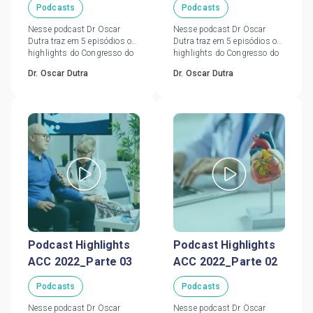
Podcasts
Podcasts
Nesse podcast Dr Oscar
Nesse podcast Dr Oscar
Dutra traz em 5 episódios os
Dutra traz em 5 episódios os
highlights do Congresso do
highlights do Congresso do
ACC, que aconteceu de 02 a
ACC, que aconteceu de 02 a
Dr. Oscar Dutra
Dr. Oscar Dutra
04 de Abril/22, em
04 de Abril/22, em
Washington, D.C.
Washington, D.C.
Podcast Highlights
Podcast Highlights
ACC 2022_Parte 03
ACC 2022_Parte 02
Podcasts
Podcasts
Nesse podcast Dr Oscar
Nesse podcast Dr Oscar